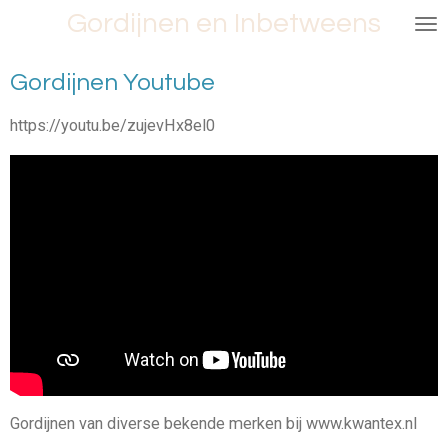
Gordijnen en Inbetweens
Ga
direct
naar
Gordijnen Youtube
de
hoofdinhoud
https://youtu.be/zujevHx8el0
Gordijnen van diverse bekende merken bij www.kwantex.nl