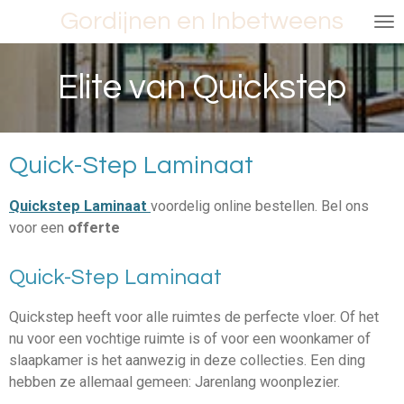
Gordijnen en Inbetweens
Ga
direct
naar
Elite van Quickstep
de
hoofdinhoud
Quick-Step Laminaat
Quickstep Laminaat
voordelig online bestellen. Bel ons
voor een
offerte
Quick-Step Laminaat
Quickstep heeft voor alle ruimtes de perfecte vloer. Of het
nu voor een vochtige ruimte is of voor een woonkamer of
slaapkamer is het aanwezig in deze collecties. Een ding
hebben ze allemaal gemeen: Jarenlang woonplezier.