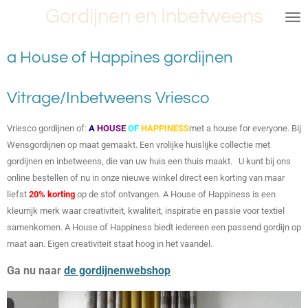
Gordijnen en Inbetweens
Ga
direct
naar
a House of Happines gordijnen
de
hoofdinhoud
Vitrage/Inbetweens Vriesco
Vriesco gordijnen of:
A
HOUSE
OF
HAPPINESS
met a house for everyone. Bij
Wensgordijnen op maat gemaakt. Een vrolijke huislijke collectie met
gordijnen en inbetweens, die van uw huis een thuis maakt. U kunt bij ons
online bestellen of nu in onze nieuwe winkel direct een korting van maar
liefst
20% korting
op de stof ontvangen.
A House of Happiness is een
kleurrijk merk waar creativiteit, kwaliteit, inspiratie en passie voor textiel
samenkomen. A House of Happiness biedt iedereen een passend gordijn op
maat aan. Eigen creativiteit staat hoog in het vaandel.
Ga nu naar
de gordijnenwebshop