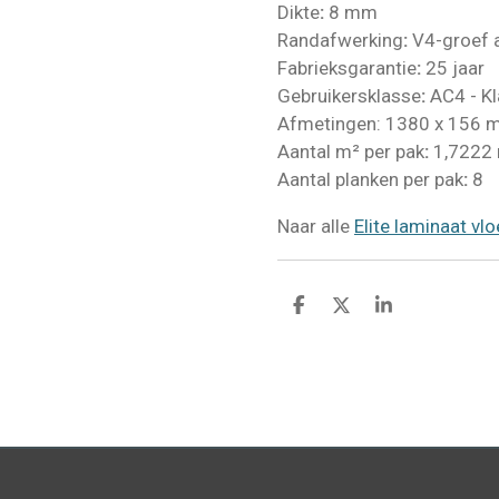
Dikte
:
8 mm
Randafwerking
:
V4-groef a
Fabrieksgarantie
:
25 jaar
Gebruikersklasse
:
AC4 - K
Afmetingen:
1380 x 156 
Aantal m² per pak
:
1,7222
Aantal planken per pak
:
8
Naar alle
Elite laminaat vl
D
D
S
e
e
h
l
e
a
e
l
r
n
e