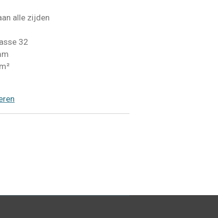
an alle zijden
lasse 32
mm
 m²
oeren