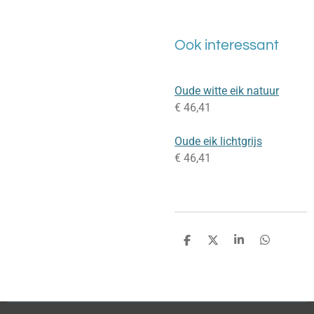
Ook interessant
Oude witte eik natuur
€ 46,41
Oude eik lichtgrijs
€ 46,41
D
D
S
D
e
e
h
e
l
e
a
l
e
l
r
e
n
e
n