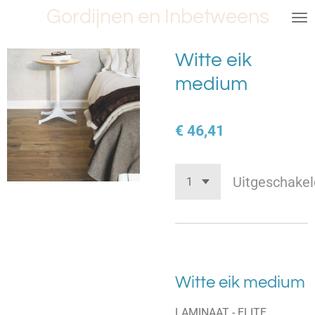
Gordijnen en Inbetweens
Ga
direct
naar
Witte eik
de
medium
hoofdinhoud
€ 46,41
Uitgeschakel
Witte eik medium
LAMINAAT - ELITE